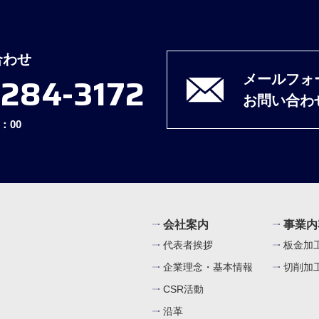
合わせ
-284-3172
メールフォ
お問い合わ
：00
会社案内
事業内
代表者挨拶
板金加
企業理念・基本情報
切削加
CSR活動
沿革