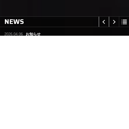
NEWS
2026.04.06
お知らせ
「作りたいもの直したいもの社員割制度」第一号
事業内容
お客様のニーズにお応えする製品を
製造いたします。
私たちは一つの工場の中で、板金と切削の2つの加工を行っ
ています。そのメリットを活かしたサービスをお客様にご提